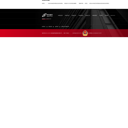
适用法律与争议解决
您同意，，，，与您访问或使用本网站相关的所有事项，，应根据中华人民共和国法律解释、、、理解和管辖。。您同意，，中国北京市海淀区有管辖权的法院具有相关的管辖权。。
NO钱包控股
NO钱包信息
NO钱包问学
NO钱包鲲泰
NO钱包云科
NO钱包商桥
山石网科
高科数聚
GoPomelo
股票代码：000034.SZ
联系我们
隐私政策
法律声明
网络安全与隐私保护
版权所有2016-2025 NO钱包数码集团股份有限公司，，保留一切权利。。。。
京ICP备05051615号-1
京公网安备 11010802037792号