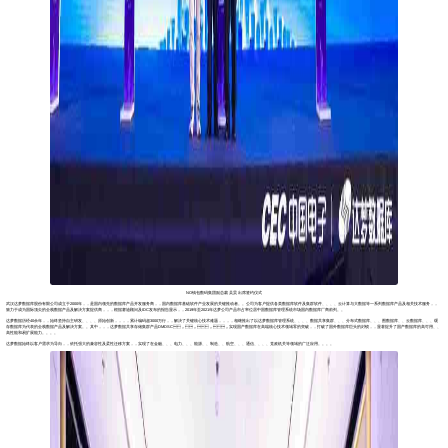
NO钱包数码集团副总裁 吴昊 出席签约仪式
武汉达梦数据库股份有限公司成立于2000年，，是国内领先的数据库产品开发服务商，，国内数据库基础软件产业发展的关键推动者。。公司为客户提供各类数据库软件及集群软件、、、、云计算与大数据等一系列数据库产品及相关技术服务，，
致力于成为国际顶尖的全栈数据产品及解决方案提供商，，，根据赛迪顾问及IDC发布的报告显示，，2019年至2021年达梦公司产品市占率位居中国数据库管理系统市场国内数据库厂商前列。。
达梦数据历经40余年，，始终坚持自主研发、、、、原始创新，，，，累计编码超3000万行，，解决了关键核心技术难题，，，，相继推出了以达梦数据库管理系统、、、、数据共享集群、、、分布式数据库、、、图数据库、、云数据库、、、缓
存数据库为代表的全栈数据产品及解决方案。。其中，，，达梦数据共享存储集群产品DMDSC，，，，实现国产数据库在高端核心技术领域零的突破，，打破了国外数据库巨头的封锁，，显著提升了国产数据库的高可用、、
高性能和易扩展能力。。。。
达梦数据始终以客户需求为导向，，依托强大的兼容性及柔性迁移方案，，实现了在金融、、、电力、、、能源、、制造、、航空、、、通信、、、、党政机关等领域的广泛应用。。。。